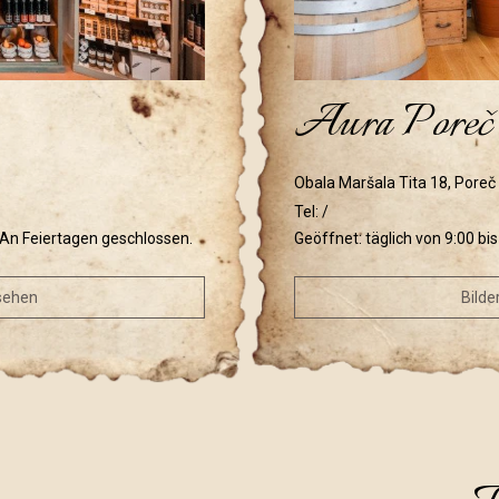
Aura Poreč
Obala Maršala Tita 18, Poreč
Tel:
/
. An Feiertagen geschlossen.
Geöffnet: täglich von 9:00 bi
nsehen
Bilde