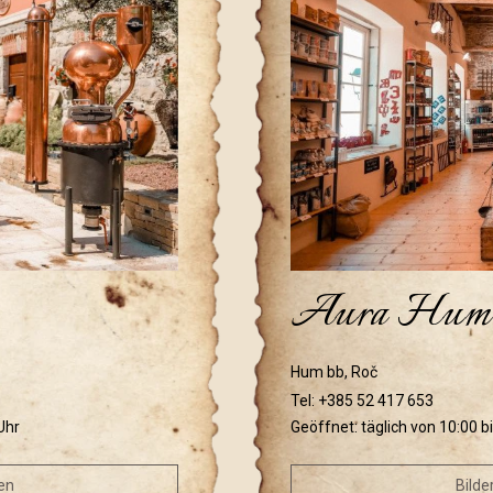
Aura Hum
Hum bb, Roč
Tel:
+385 52 417 653
Uhr
Geöffnet: täglich von 10:00 b
en
Bilde