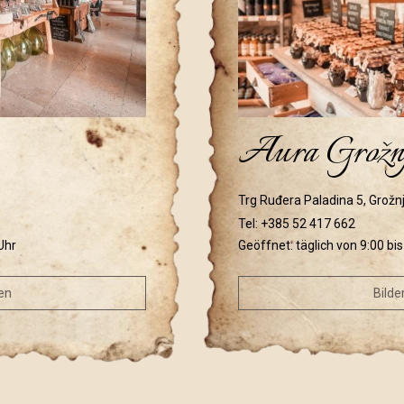
Aura Grožn
Trg Ruđera Paladina 5, Grožn
Tel:
+385 52 417 662
Uhr
Geöffnet: täglich von 9:00 bi
en
Bilde