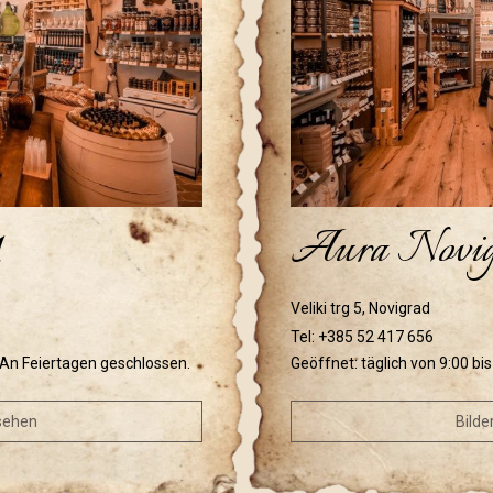
1
Aura Novig
Veliki trg 5, Novigrad
Tel:
+385 52 417 656
. An Feiertagen geschlossen.
Geöffnet: täglich von 9:00 bi
nsehen
Bilde