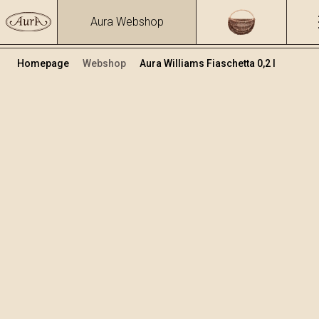
Aura Webshop
Homepage
Webshop
Aura Williams Fiaschetta 0,2 l
Destillate
/
Williams
Volume
Alcol
0.2
40 %