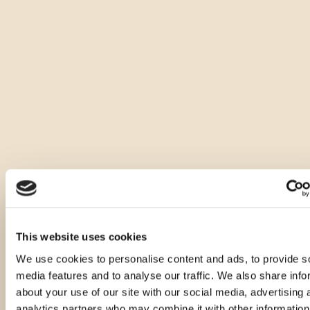
raccolte a mano sulle pendici dell'ecologicamente pulita 
Cicceria.
Si distingue per il bellissimo colore ambrato, è limpida e 
densa, di un gradevole profumo in cui domina la nota di erbe 
aromatiche, con sentori di felce e cardamomo. Il gusto è 
secco, caldo e ben equilibrato, mentre al retrogusto si 
avverte la nota di mandorle secche.
Consigliamo di servirla come digestivo, raffreddata a 8-10°C, 
senza ghiaccio.
Altre quantità dello stesso
This website uses cookies
prodotto
We use cookies to personalise content and ads, to provide s
media features and to analyse our traffic. We also share info
about your use of our site with our social media, advertising 
analytics partners who may combine it with other information