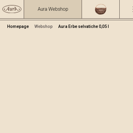
Aura Webshop
Homepage
Webshop
Aura Erbe selvatiche 0,05 l
Grappe e liquori alle erbe
/
Erbe selvatiche
Volume
Alcol
0.05
39.93 %
+
Aggiungi al carrello