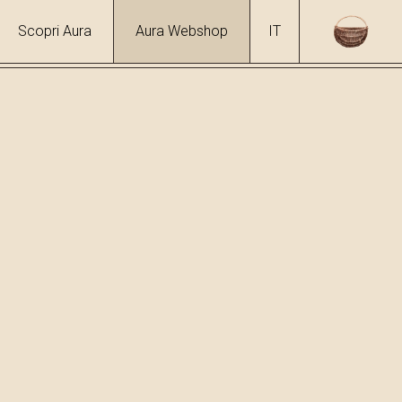
Scopri Aura
Aura Webshop
IT
e erbe
/
Rosa
 %