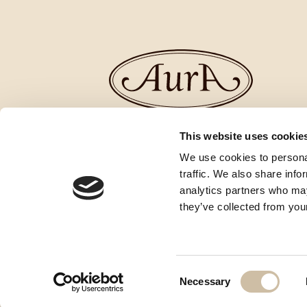
This website uses cookie
We use cookies to personal
traffic. We also share info
analytics partners who may
they’ve collected from your
Consent
Necessary
Selection
© 2026 Aura. Tutti i diritti riservati
GDPR
Cookies