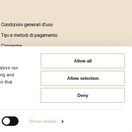
Condizioni generali d’uso
Tipi e metodi di pagamento
Consegna
Reclami, resi e lamentele
Allow all
Politica sulla riservatezza
alyse our
ing and
Dichiarazione di sicurezza dei pagamenti online
Allow selection
r that
Restituzione dell'ordine e risoluzione unilaterale del
Deny
contratto
Show details