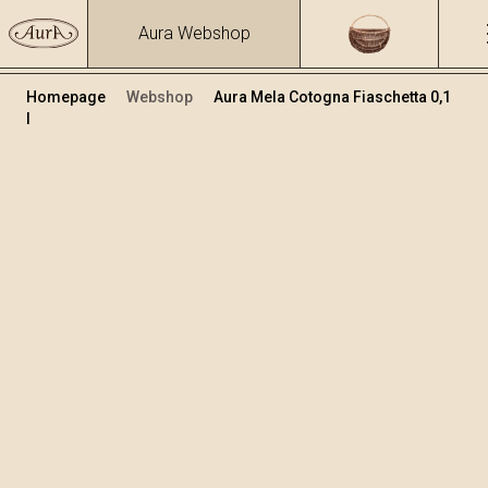
Aura Webshop
Homepage
Webshop
Aura Mela Cotogna Fiaschetta 0,1
l
Destillate
/
Mela Cotogna
Volume
Alcol
0.1
40 %
+
Aggiungi al carrello