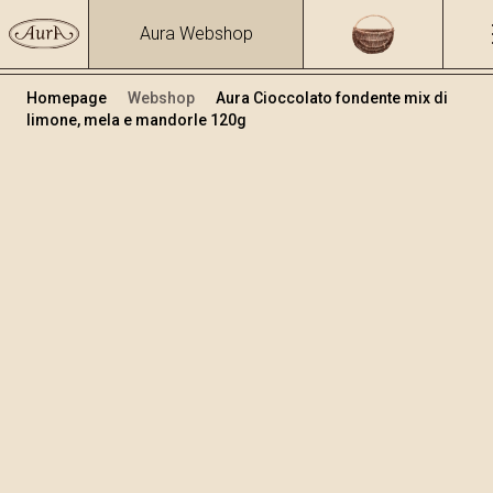
Aura Webshop
Homepage
Webshop
Aura Cioccolato fondente mix di
limone, mela e mandorle 120g
Cioccolate
/
Premium Cioccolate
Volume
120
+
Aggiungi al carrello