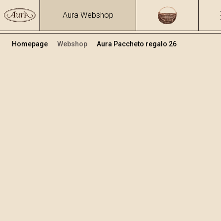
Aura Webshop
Homepage
Webshop
Aura Paccheto regalo 26
Pacchetti regalo
Volume
Alcol
0.7
39.17 %
+
Aggiungi al carrello