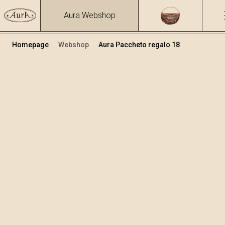
Aura Webshop
Homepage
Webshop
Aura Paccheto regalo 18
Pacchetti regalo
Volume
Alcol
1.4
23 %
+
Aggiungi al carrello