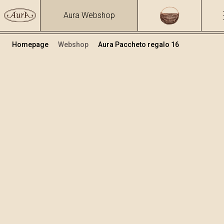
Aura Webshop
Homepage
Webshop
Aura Paccheto regalo 16
Pacchetti regalo
Volume
Alcol
0.5
58.53 %
+
Aggiungi al carrello