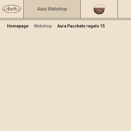
Aura Webshop
Homepage
Webshop
Aura Paccheto regalo 15
Pacchetti regalo
Volume
Alcol
1
27.52 %
+
Aggiungi al carrello