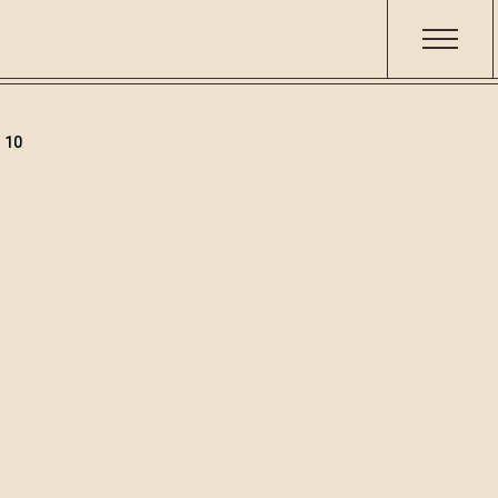
 10
Pacchetti regalo
Codice
Volume
Alcol
002035
0.7
40 %