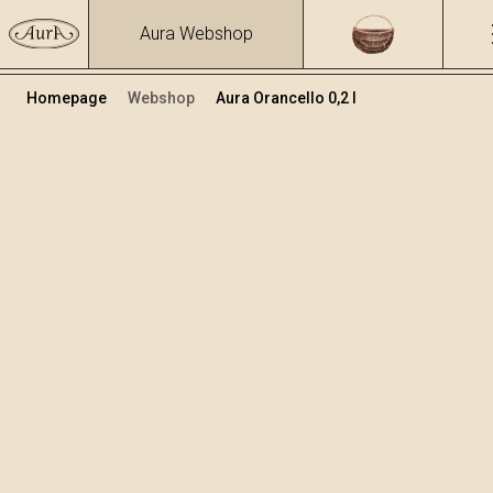
Aura Webshop
Homepage
Webshop
Aura Orancello 0,2 l
Limoncello & Orancello
/
Orancello
Volume
Alcol
0.2
23 %