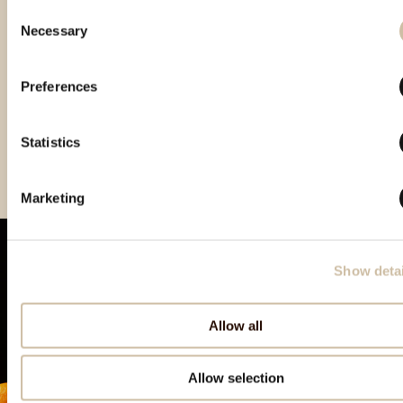
Consent
Necessary
Selection
Preferences
Smotra rakija Hum 2024 -
CROspirit 2024 - best in
London Tasting Awards
Statistics
gold
class
2025 - Gold
Marketing
Show detai
Allow all
Allow selection