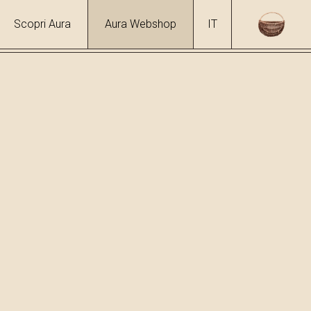
Scopri Aura
Aura Webshop
IT
e erbe
/
Oliva e mandorla
 %