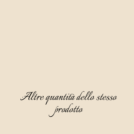
Questa grappa è preparata con distillato di mele attraverso 
una macerazione semestrale delle olive delle varietà bjelica e 
leccino e delle mandorle.
È limpida e densa, di un bel colore ambrato con toni di rame, 
ha un profumo gradevole e delicato in cui prevale la nota 
delle mandorle secche, dell'ananas e dell'assenzio. Il gusto è 
semi-dolce e parzialmente caldo, mentre al retrogusto 
domina l'amaro dell'oliva.
Altre quantità dello stesso
prodotto