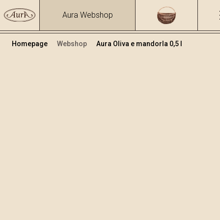
Aura Webshop
Homepage
Webshop
Aura Oliva e mandorla 0,5 l
Grappe e liquori alle erbe
/
Oliva e mandorla
Volume
Alcol
0.5
25.81 %
+
Aggiungi al carrello