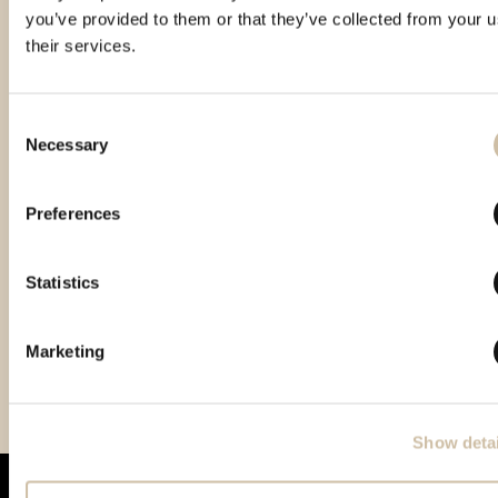
you’ve provided to them or that they’ve collected from your u
their services.
Consent
Necessary
Selection
Preferences
Statistics
Vinistra 2021 – Gold
Vinistra 2022 – Gold
Smotra istarskih rakija
Marketing
Hum 2023 - Gold
Show detai