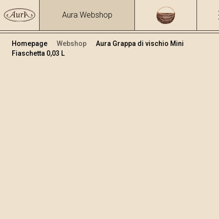
Aura Webshop
Homepage
Webshop
Aura Grappa di vischio Mini
Fiaschetta 0,03 L
Grappe e liquori alle erbe
/
Grappa di vischio
Volume
Alcol
0.03
37.47 %