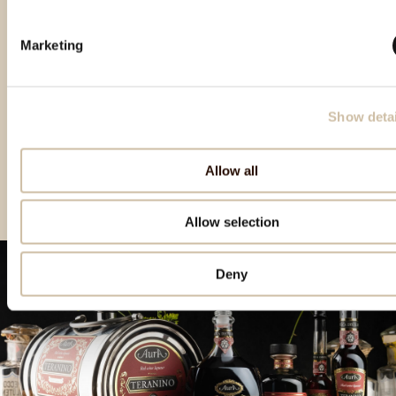
Marketing
Show detai
London Spirit Competition
The Spirit Business 2020
Europe Wine&Spirit Trophy
2020 - Gold
– Master medal
2021 – Double Gold
Allow all
Allow selection
Deny