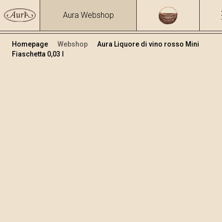
Aura Webshop
Homepage
Webshop
Aura Liquore di vino rosso Mini
Fiaschetta 0,03 l
Teranino
Volume
Alcol
0.03
15.86 %