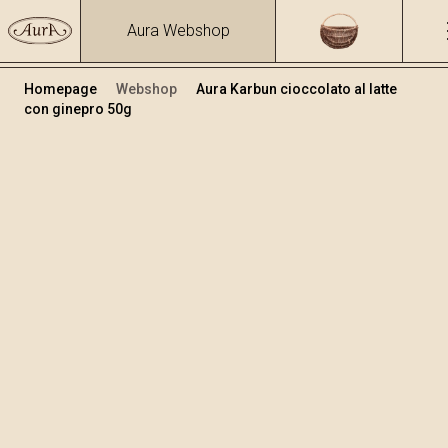
Aura Webshop
Homepage
Webshop
Aura Karbun cioccolato al latte
con ginepro 50g
Cioccolate
/
Karbun cioccolate
Volume
50
+
Aggiungi al carrello