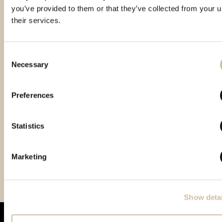
you’ve provided to them or that they’ve collected from your u
their services.
Consent
Necessary
Selection
Preferences
Statistics
Vinistra 2021 – Gold
Vinistra 2022 – Gold
Smotra istarskih rakija
Marketing
Hum 2023 - Gold
Show detai