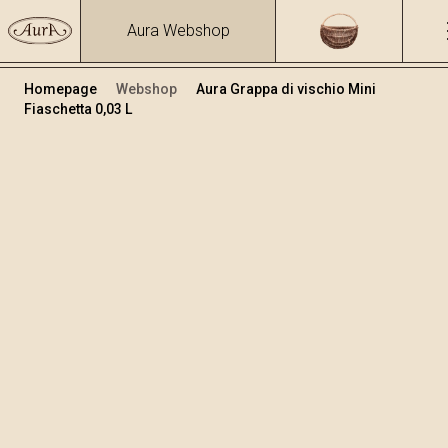
Aura Webshop
Homepage
Webshop
Aura Grappa di vischio Mini
Fiaschetta 0,03 L
Grappe e liquori alle erbe
/
Grappa di vischio
Volume
Alcol
0.03
37.47 %