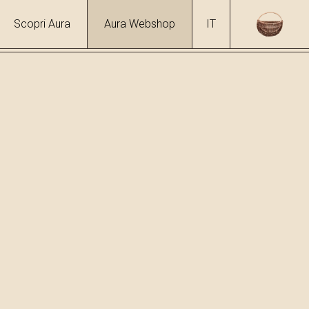
Scopri Aura
Aura Webshop
IT
e erbe
/
Grappa di vischio
 %