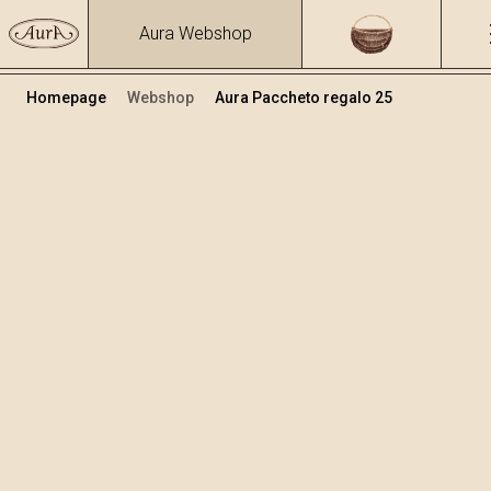
Aura Webshop
Homepage
Webshop
Aura Paccheto regalo 25
Pacchetti regalo
Volume
Alcol
0.7
12.25 %
+
Aggiungi al carrello