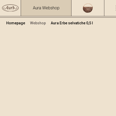
Aura Webshop
Homepage
Webshop
Aura Erbe selvatiche 0,5 l
Grappe e liquori alle erbe
/
Erbe selvatiche
Volume
Alcol
0.5
39.93 %
+
Aggiungi al carrello