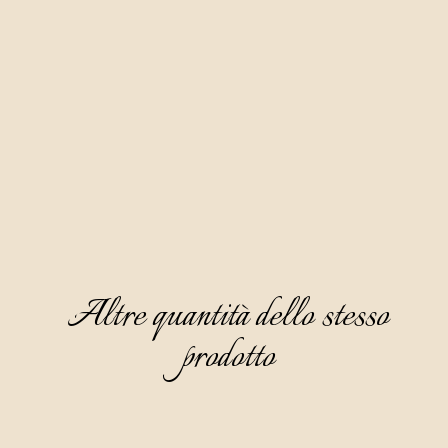
di mele in cui i fichi, essiccati naturalmente all'aria aperta, 
vengono macerati per sei mesi.
Ha un colore cristallino dell'oro vecchio, è parzialmente densa 
e ha un profumo sofisticato ed elegante in cui prevale la nota 
del fico secco, della nocciola e della pesca secca. Il gusto è 
semi-dolce, piacevole e raffinato, mentre al retrogusto si 
percepisce la nota del fico secco.
Consigliamo di servirla come aperitivo, raffreddata a 8-10°C, 
senza ghiaccio.
Altre quantità dello stesso
prodotto