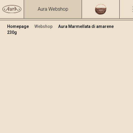
Aura Webshop
Homepage
Webshop
Aura Marmellata di amarene
230g
Marmellate
Volume
230
+
Aggiungi al carrello