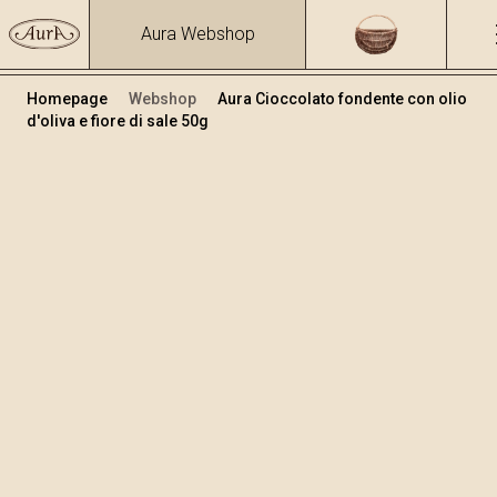
Aura Webshop
Homepage
Webshop
Aura Cioccolato fondente con olio
d'oliva e fiore di sale 50g
Cioccolate
/
Cioccolato fondente all'olio
d'oliva
Volume
50
+
Aggiungi al carrello