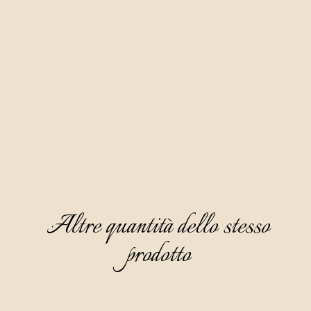
Anche questa grappa viene prodotta in modo 
completamente naturale con la distillazione della varietà di 
uva Moscato.
È cristallina e completamente trasparente, con un piacevole 
aroma di uva moscato, seguito da una nota di fiore di campo 
bianco e di acacia. Il gusto è secco, caldo e raffinato, con una 
piacevole nota di pesca al retrogusto.
È ideale da servire come digestivo, raffreddata a 8-10°C e 
senza ghiaccio.
Altre quantità dello stesso
prodotto