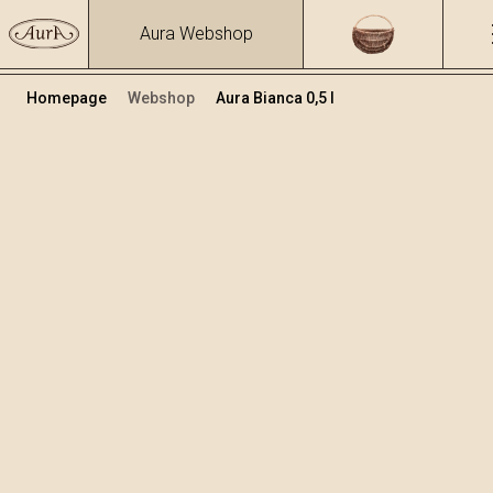
Aura Webshop
Homepage
Webshop
Aura Bianca 0,5 l
Destillate
/
Bianca
Volume
Alcol
0.5
40 %
+
Aggiungi al carrello