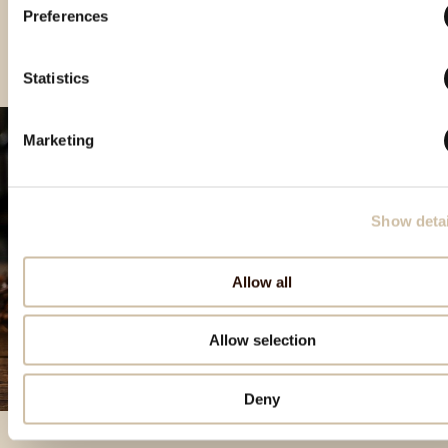
Smotra istarskih rakija Hum 2023 -
Smotra rakija Hum 2024 - gold
Preferences
Gold
Statistics
Marketing
Show detai
Allow all
Allow selection
Deny