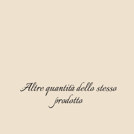
Bianca viene prodotta con metodo naturale attraverso la 
distillazione di vinacce di uve bianche.
Si distingue per la sua elegante limpidezza cristallina e per il 
suo profumo delicato e piacevole in cui domina la nota del 
fiore di sambuco e del basilico fresco, sotto i quali si 
percepisce un tocco di violetta. Il gusto è secco e caldo, 
mentre al retrogusto si avverte il sapore della buccia di 
arancia.
Altre quantità dello stesso
prodotto