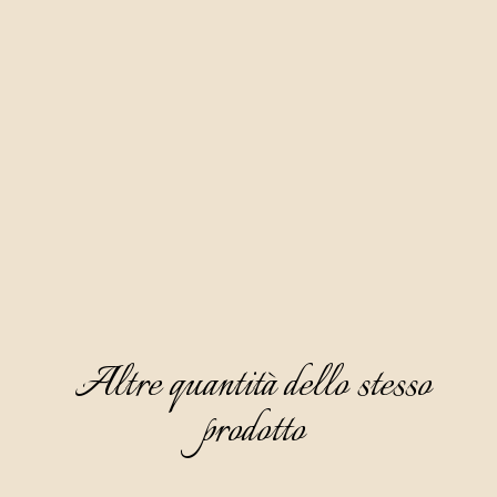
Liquore di miele è un altro dei tradizionali liquori della questa 
parte d’Istria, preparato con base di distillato di mela e 
mescolato con miele di fiori per tre mesi.
Ha un bellissimo colore giallo dorato al miele, è limpido e 
denso, con un profumo accattivante in cui domina la nota di 
miele di fiori, accompagnata da un tocco di fiori bianchi e 
pesca matura. Ha un gusto piacevolmente semidolce, 
rotondo e particolarmente affascinante.
Consigliamo di servirla come aperitivo, raffreddata a 8-10°C, 
senza ghiaccio.
Altre quantità dello stesso
prodotto