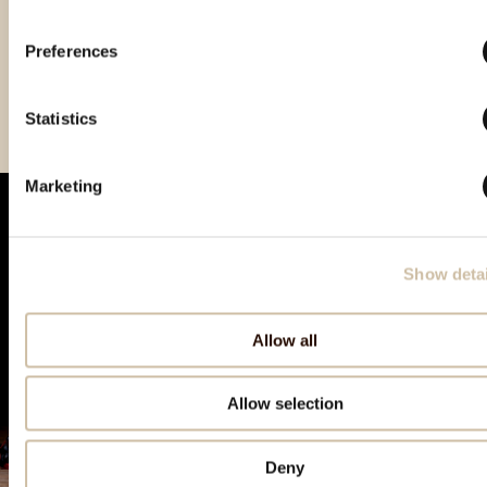
Preferences
Smotra istarskih rakija
Vinistra 2024 - Platinum
Smotra rakija Hum 2024 -
Hum 2023 - Gold
gold
Statistics
Marketing
Show detai
Allow all
Allow selection
Deny