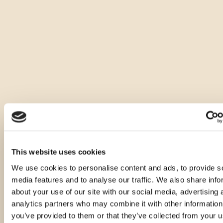
Si distingue per il suo delicato colore giallo dorato, è limpida e 
vivace, con un profumo leggero e piacevole in cui prevale la 
nota di mele mature, miele di salvia e scorza di mandarino. Il 
gusto è leggermente dolce, elegante e morbido, mentre il 
retrogusto sorprende con una nota di mela al forno.
Consigliamo di servirla come aperitivo, raffreddata a 8 - 10°C, 
senza ghiaccio.
Altre quantità dello stesso
prodotto
This website uses cookies
We use cookies to personalise content and ads, to provide s
media features and to analyse our traffic. We also share info
about your use of our site with our social media, advertising 
analytics partners who may combine it with other information
you’ve provided to them or that they’ve collected from your u