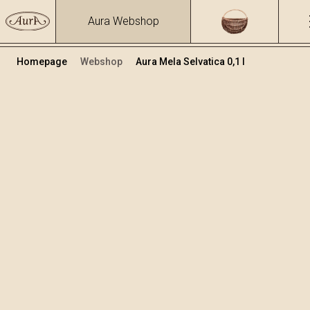
Aura Webshop
Homepage
Webshop
Aura Mela Selvatica 0,1 l
Grappe e liquori alla frutta
/
Mela Selvatica
Volume
Alcol
0.1
28.09 %
+
Aggiungi al carrello