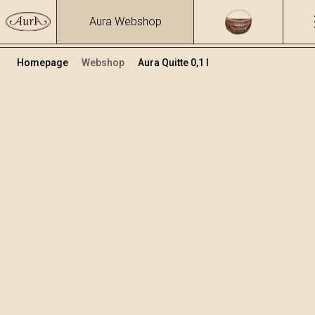
Aura Webshop
Homepage
Webshop
Aura Quitte 0,1 l
Distillati
/
Quitte
Volumen
Alkohol
0.1
40 %
+
In den Warenkorb legen