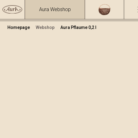
Aura Webshop
Homepage
Webshop
Aura Pflaume 0,2 l
Distillati
/
Pflaume
Volumen
Alkohol
0.2
40 %
+
In den Warenkorb legen