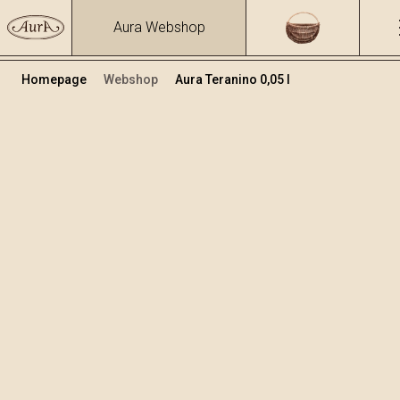
Aura Webshop
Homepage
Webshop
Aura Teranino 0,05 l
Teranino
Volumen
Alkohol
0.05
15.86 %