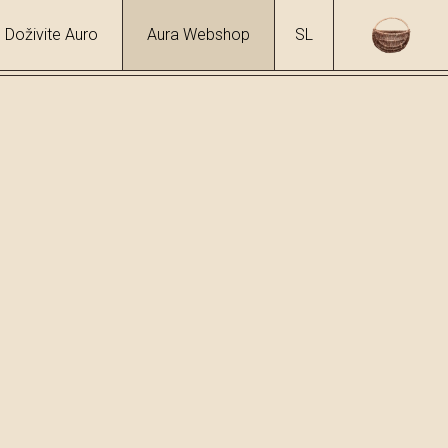
Doživite Auro
Aura Webshop
SL
o
hol
%