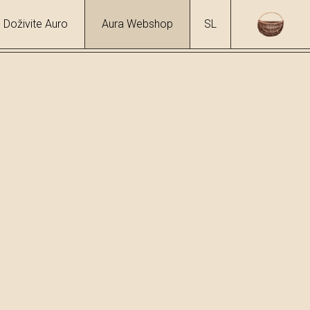
Doživite Auro
Aura Webshop
SL
okolada s oljčnim oljem