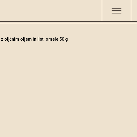
 oljčnim oljem in listi omele 50 g
Čokolade
/
Temna č
Šifra
Volumen
000701
50