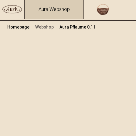
Aura Webshop
Homepage
Webshop
Aura Pflaume 0,1 l
Distillati
/
Pflaume
Volumen
Alkohol
0.1
40 %
+
In den Warenkorb legen