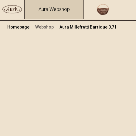
Aura Webshop
Homepage
Webshop
Aura Millefrutti Barrique 0,7 l
Premium Schnäpsen
Volumen
Alkohol
0.7
41.27 %