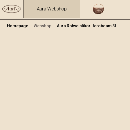
Aura Webshop
Homepage
Webshop
Aura Rotweinlikör Jeroboam 3l
Teranino
Volumen
Alkohol
3
15.86 %