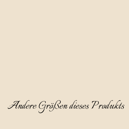
Der Honiglikör ist eine weitere traditionelle Schnapsart aus 
unserer Region, hergestellt auf Basis von Apfeldestillat und 
dreimonatiger Reifung mit Blütenhonig.
Sie hat eine wunderschöne honiggelbe Farbe, ist klar und 
dickflüssig und hat einen ansprechenden und angenehmen 
Geruch, bei dem die Note des Blütenhonigs dominiert, 
gefolgt von einem Hauch von weißer Blume und reifer 
Pfirsich. Der Geschmack ist fein und süßlich und der Schnaps 
abgerundet und besonders charmant.
Wir empfehlen sie als Aperitif, gekühlt auf 8-10°C und ohne 
Eis zu servieren.
Andere Größen dieses Produkts