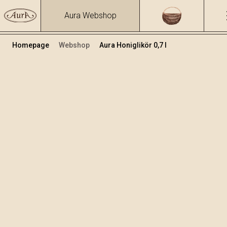
Aura Webshop
Homepage
Webshop
Aura Honiglikör 0,7 l
Obstbrände und Liköre
/
Honiglikör
Volumen
Alkohol
0.7
29.31 %
+
In den Warenkorb legen