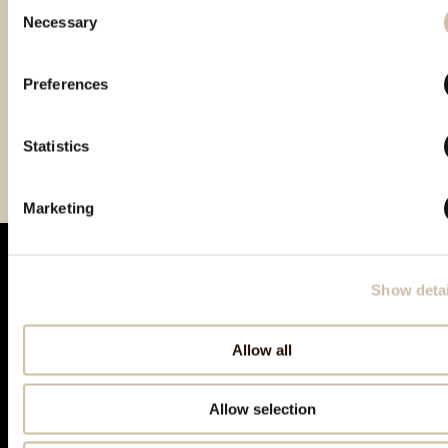
Consent
Necessary
Selection
Preferences
Smotra istarskih rakija
Vinistra 2024 - Platinum
Smotra rakija Hum 2024 -
Statistics
Hum 2023 - Gold
gold
Marketing
Show detai
Allow all
Allow selection