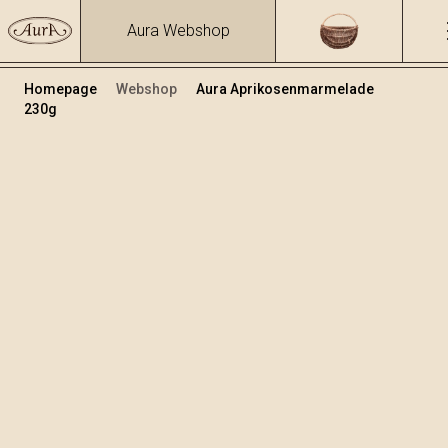
Aura Webshop
Homepage
Webshop
Aura Aprikosenmarmelade
230g
Marmeladen
Volumen
230
+
In den Warenkorb legen