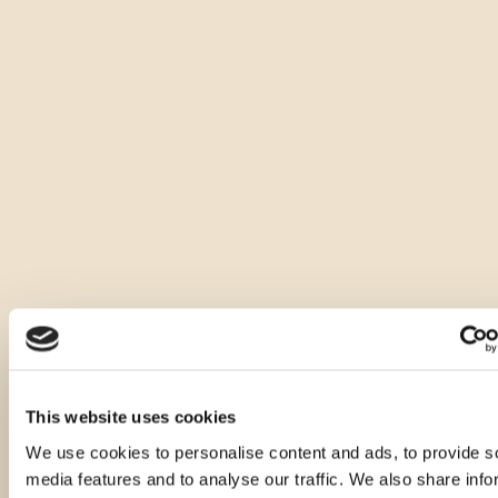
Basis von Tresterbranntwein, mit einer sechsmonatigen
Mazeration von siebzehn verschiedenen Arten von wilden
Kräutern, die auf den Hängen des ökologisch sauberen
Ćićarija handgepflückt werden.
Es zeichnet sich durch eine wunderschöne Bernsteinfarbe
aus, ist klar und dicht, hat einen feinen und angenehmen
Duft, bei dem die Note aromatischer Kräuter überwiegt, mit
der Erkennung von Farn und Kardamom. Der Geschmack ist
trocken, warm und wunderbar ausgewogen, während beim
Nachgeschmack die Note von trockenen Mandeln spürbar
ist.
Wir empfehlen sie als Digestif, gekühlt auf 8 - 10°C und ohne
Eis zu servieren.
This website uses cookies
Andere Größen dieses Produkts
We use cookies to personalise content and ads, to provide s
media features and to analyse our traffic. We also share info