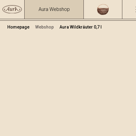
Aura Webshop
Homepage
Webshop
Aura Wildkräuter 0,7 l
Kräuterbrände und Liköre
/
Wildkräuter
Volumen
Alkohol
0.7
39.93 %
+
In den Warenkorb legen