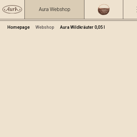
Aura Webshop
Homepage
Webshop
Aura Wildkräuter 0,05 l
Kräuterbrände und Liköre
/
Wildkräuter
Volumen
Alkohol
0.05
39.93 %
+
In den Warenkorb legen