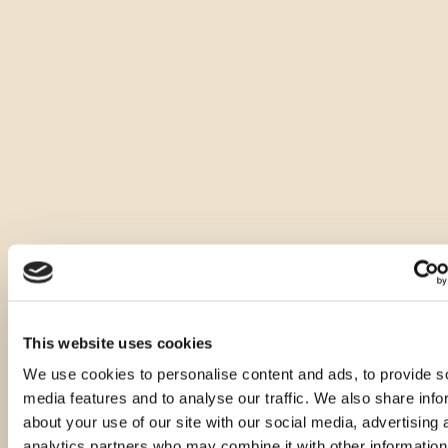
Kräutern, die auf den Hängen des ökologisch sauberen 
Ćićarija handgepflückt werden.
Es zeichnet sich durch eine wunderschöne Bernsteinfarbe 
aus, ist klar und dicht, hat einen feinen und angenehmen 
Duft, bei dem die Note aromatischer Kräuter überwiegt, mit 
der Erkennung von Farn und Kardamom. Der Geschmack ist 
trocken, warm und wunderbar ausgewogen, während beim 
Nachgeschmack die Note von trockenen Mandeln spürbar 
ist.
Wir empfehlen sie als Digestif, gekühlt auf 8 - 10°C und ohne 
Eis zu servieren.
This website uses cookies
Andere Größen dieses Produkts
We use cookies to personalise content and ads, to provide s
media features and to analyse our traffic. We also share info
about your use of our site with our social media, advertising 
analytics partners who may combine it with other information