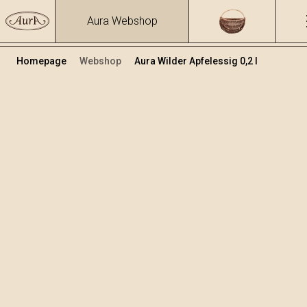
Aura Webshop
Homepage
Webshop
Aura Wilder Apfelessig 0,2 l
Essig und Öl
+
In den Warenkorb legen