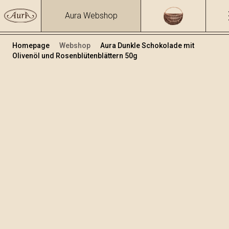
Aura Webshop
Homepage
Webshop
Aura Dunkle Schokolade mit
Olivenöl und Rosenblütenblättern 50g
Schokolade
/
Dunkle Schokolade mit Olivenöl
Volumen
50