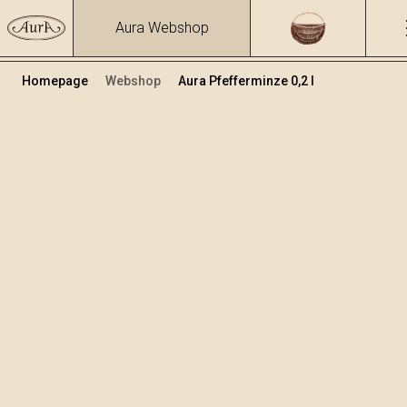
Aura Webshop
Homepage
Webshop
Aura Pfefferminze 0,2 l
Kräuterbrände und Liköre
/
Pepermint
Volumen
Alkohol
0.2
30.96 %
+
In den Warenkorb legen