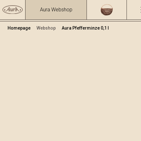
Aura Webshop
Homepage
Webshop
Aura Pfefferminze 0,1 l
Kräuterbrände und Liköre
/
Pepermint
Volumen
Alkohol
0.1
30.96 %
+
In den Warenkorb legen