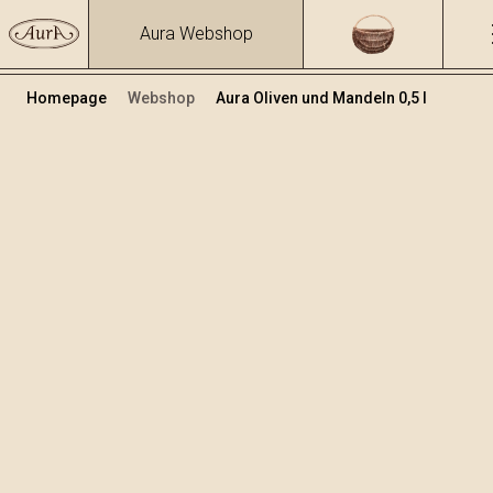
Aura Webshop
Homepage
Webshop
Aura Oliven und Mandeln 0,5 l
Kräuterbrände und Liköre
/
Oliven und
Mandeln
Volumen
Alkohol
0.5
25.81 %