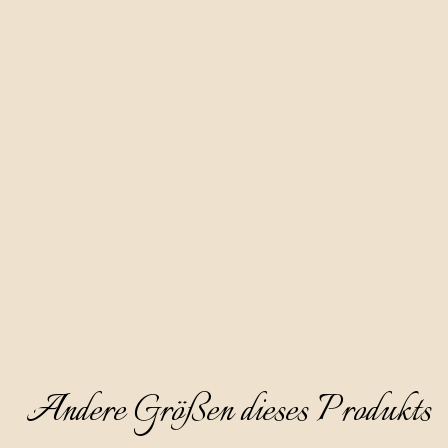
Dieser Schnaps wird auf der Grundlage von Apfeldestillat 
durch sechsmonatige Mazeration von Oliven der Sorten 
Bjelica und Leccino sowie Mandeln hergestellt.
Er ist klar und dickflüssig, hat eine schöne Bernsteinfarbe mit 
kupfernen Tönen und einen angenehmen und feinen Duft, in 
dem der Ton von trockenen Mandeln, Ananas und Wermut 
dominiert. Es ist halbsüß und teilweise warm im Geschmack, 
während der Nachgeschmack von Olivenbitterkeit dominiert 
wird.
Andere Größen dieses Produkts