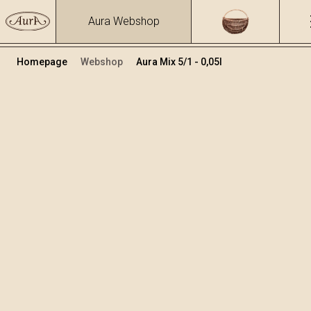
Aura Webshop
Homepage
Webshop
Aura Mix 5/1 - 0,05l
Mix-Brände und Liköre
Volumen
Alkohol
0.25
32.514 %
+
In den Warenkorb legen