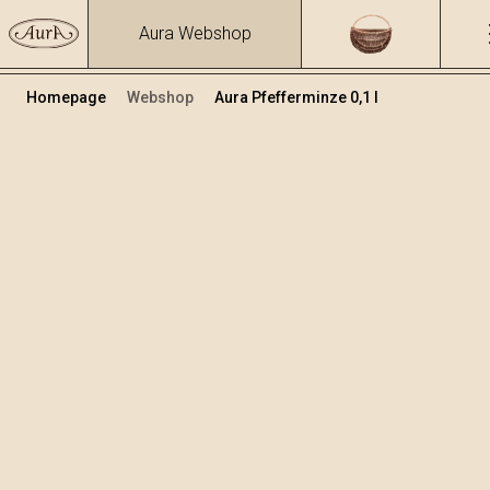
Aura Webshop
Homepage
Webshop
Aura Pfefferminze 0,1 l
Kräuterbrände und Liköre
/
Pepermint
Volumen
Alkohol
0.1
30.96 %
+
In den Warenkorb legen