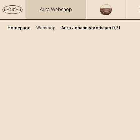
Aura Webshop
Homepage
Webshop
Aura Johannisbrotbaum 0,7 l
Obstbrände und Liköre
/
Johannisbrotbaum
Volumen
Alkohol
0.7
30.34 %
+
In den Warenkorb legen