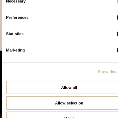
Necessary
Selection
Preferences
Smotra istarskih rakija
Vinistra 2024 - Platinum
Smotra rakija Hum 2024 -
Hum 2023 - Gold
gold
Statistics
Marketing
Show detai
Allow all
Allow selection