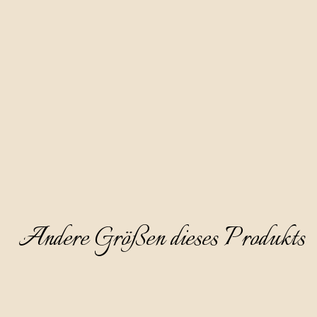
unserer Region, hergestellt auf Basis von Apfeldestillat und 
dreimonatiger Reifung mit Blütenhonig.
Sie hat eine wunderschöne honiggelbe Farbe, ist klar und 
dickflüssig und hat einen ansprechenden und angenehmen 
Geruch, bei dem die Note des Blütenhonigs dominiert, 
gefolgt von einem Hauch von weißer Blume und reifer 
Pfirsich. Der Geschmack ist fein und süßlich und der Schnaps 
abgerundet und besonders charmant.
Wir empfehlen sie als Aperitif, gekühlt auf 8-10°C und ohne 
Eis zu servieren.
Andere Größen dieses Produkts