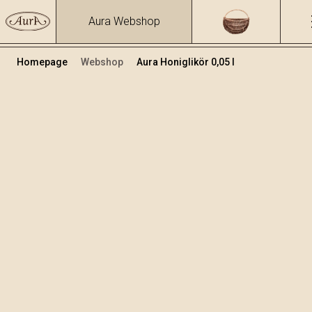
Aura Webshop
Homepage
Webshop
Aura Honiglikör 0,05 l
Obstbrände und Liköre
/
Honiglikör
Volumen
Alkohol
0.05
29.31 %
+
In den Warenkorb legen