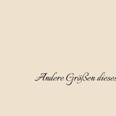
Im Geschmack ist es warm und ele
Er ist ideal als Digestif gekühlt au
Andere Größen diese