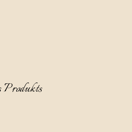
gant, halbtrocken, sanft und ausgewogen.
f 8-10°C und ohne Eis zu servieren.
s Produkts