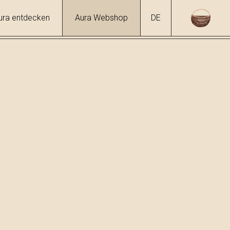
ura entdecken
Aura Webshop
DE
Liköre
/
Mistelschnaps
hol
7 %